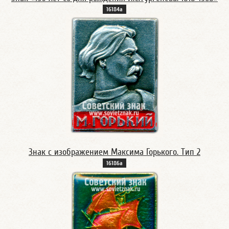
16184а
Знак с изображением Максима Горького. Тип 2
16186а