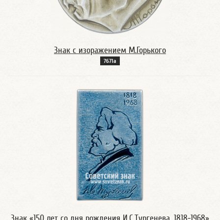
Знак с изоражением М.Горького
7671а
Знак «150 лет со дня рождения И.С.Тургенева. 1818-1968»