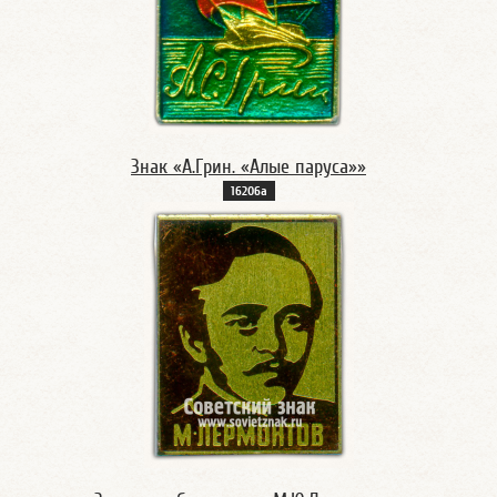
Знак «А.Грин. «Алые паруса»»
16206а