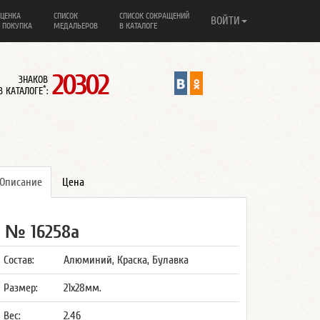
ЦЕНКА
СПИСОК
СПИСОК СОКРАЩЕНИЙ
ВОЙТИ
 ПОКУПКА
МЕДАЛЬЕРОВ
В КАТАЛОГЕ
20302
ЗНАКОВ
*
В КАТАЛОГЕ
:
Описание
Цена
№ 16258а
Состав:
Алюминий, Краска, Булавка
Размер:
21x28мм.
Вес:
2.46