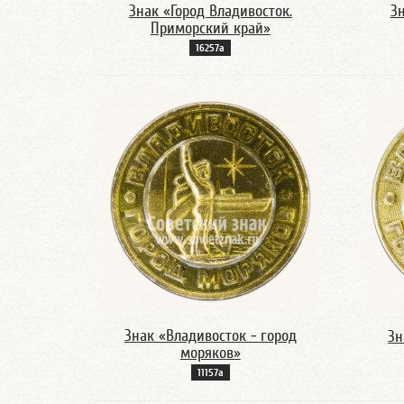
Знак «Город Владивосток.
З
Приморский край»
16257а
Знак «Владивосток - город
Зн
моряков»
11157а