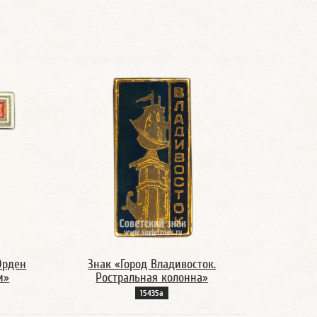
Орден
Знак «Город Владивосток.
и»
Ростральная колонна»
15435а