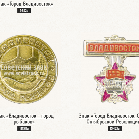
нак «Город Владивосток»
8682а
ак «Владивосток - город
Знак «Город Владивосток. 
рыбаков»
Октябрьской Революци
11158а
15423а