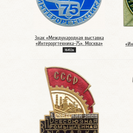
Знак «Международная выставка
«Интероргтехника-75». Москва»
«Ин
16412а