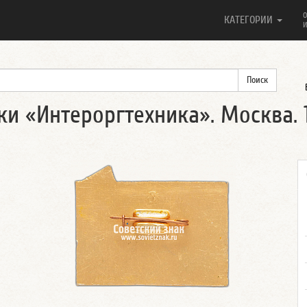
О
КАТЕГОРИИ
И
и «Интероргтехника». Москва. 