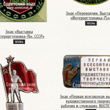
Знак «Переводчик. Выст
«Интероргтехника-75»
16524а
Знак «Выставка
тероргтехника-76». СССР»
16506а
Знак «Первая всесоюзная в
художественного творче
рабочих и служащих. ВЦСПС.