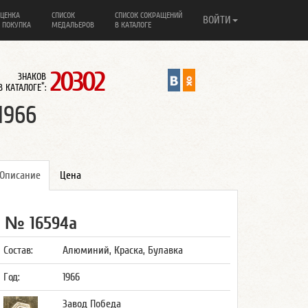
ЦЕНКА
СПИСОК
СПИСОК СОКРАЩЕНИЙ
ВОЙТИ
 ПОКУПКА
МЕДАЛЬЕРОВ
В КАТАЛОГЕ
20302
ЗНАКОВ
*
В КАТАЛОГЕ
:
1966
Описание
Цена
№ 16594а
Состав:
Алюминий, Краска, Булавка
Год:
1966
Завод Победа