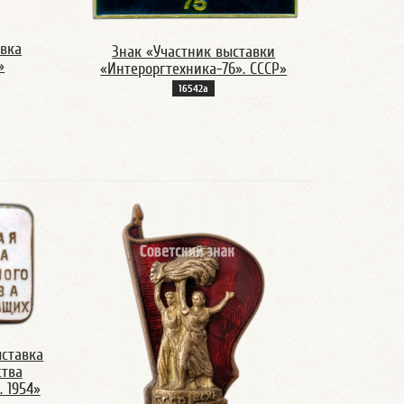
авка
Знак «Участник выставки
»
«Интероргтехника-76». СССР»
16542а
ыставка
ства
 1954»