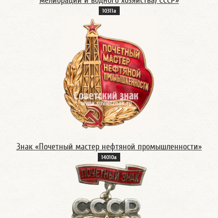
мелиорации и водного хозяйства) СССР»
10311а
Знак «Почетный мастер нефтяной промышленности»
14010а