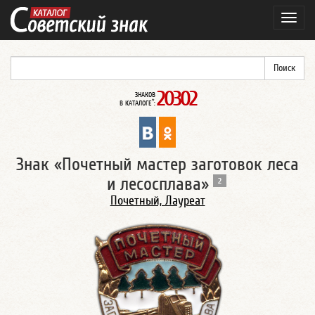
Навиг
20302
ЗНАКОВ
*
В КАТАЛОГЕ
:
Знак «Почетный мастер заготовок леса
и лесосплава»
2
Почетный, Лауреат