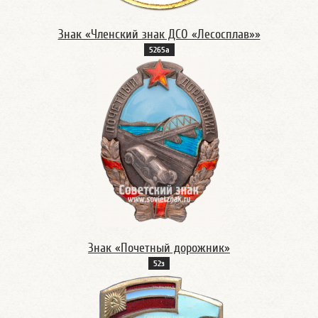
Знак «Членский знак ДСО «Лесосплав»»
5265а
Знак «Почетный дорожник»
52з