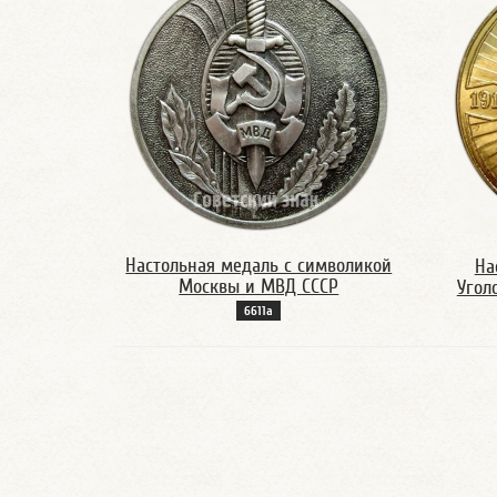
Настольная медаль с символикой
На
Москвы и МВД СССР
Угол
6611а