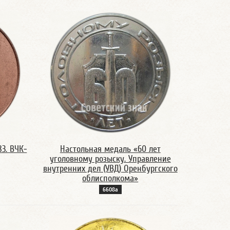
83. ВЧК-
Настольная медаль «60 лет
уголовному розыску. Управление
внутренних дел (УВД) Оренбургского
облисполкома»
6608а