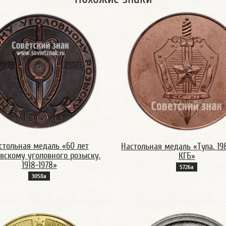
стольная медаль «60 лет
Настольная медаль «Тула. 19
вскому уголовного розыску.
КГБ»
1918-1978»
5726а
3058а