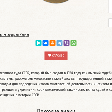
рнет-аукцион Конрос
СПАСИБО
рховного суда СССР, который был создан в 1924 году как высший судеб
 системы, рассмотрев множество важнейших дел государственной важ
поводом для подведения итогов многолетней деятельности института 
 граждан и укрепления социалистической законности, вклад судей и с
реждения в истории СССР.
Похожие знаки