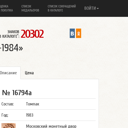
ЦЕНКА
СПИСОК
СПИСОК СОКРАЩЕНИЙ
ВОЙТИ
 ПОКУПКА
МЕДАЛЬЕРОВ
В КАТАЛОГЕ
20302
ЗНАКОВ
*
В КАТАЛОГЕ
:
-1984»
Описание
Цена
№ 16794а
Состав:
Томпак
Год:
1983
Московский монетный двор