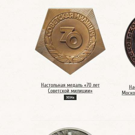
Настольная медаль «70 лет
На
Советской милиции»
Моско
3034а