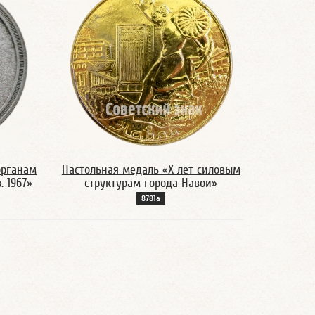
органам
Настольная медаль «X лет силовым
. 1967»
структурам города Навои»
8781а