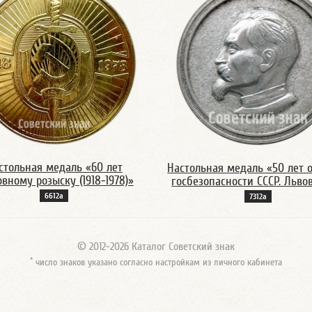
стольная медаль «60 лет
Настольная медаль «50 лет 
овному розыску (1918-1978)»
госбезопасности СССР. Львов
6612а
7312а
© 2012-2026 Каталог Советский знак
*
число знаков указано согласно настройкам из личного кабинета