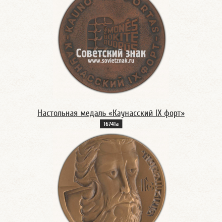
Настольная медаль «Каунасский IХ форт»
16741а