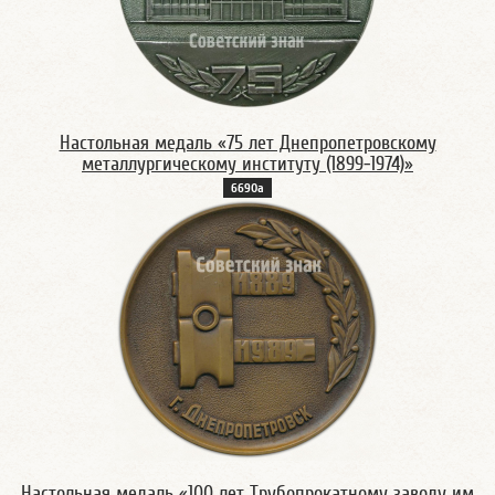
Настольная медаль «75 лет Днепропетровскому
металлургическому институту (1899-1974)»
6690а
Настольная медаль «100 лет Трубопрокатному заводу им