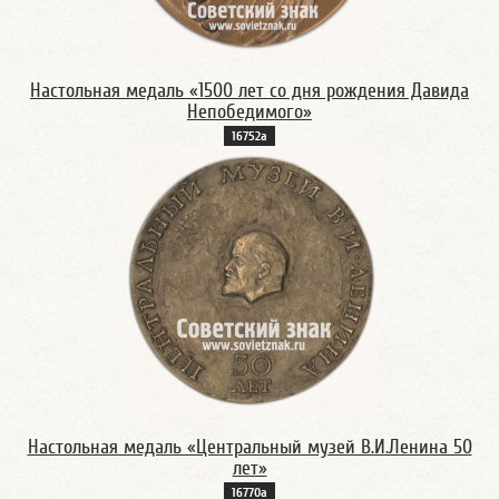
Настольная медаль «1500 лет со дня рождения Давида
Непобедимого»
16752а
Настольная медаль «Центральный музей В.И.Ленина 50
лет»
16770а