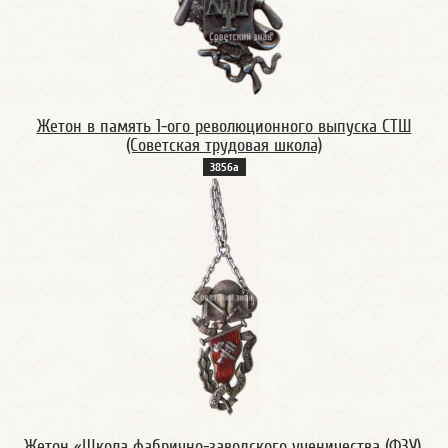
Жетон в память 1-ого революционного выпуска СТШ
(Советская трудовая школа)
3856а
Жетон «Школа фабрично-заводского ученичества (ФЗУ).