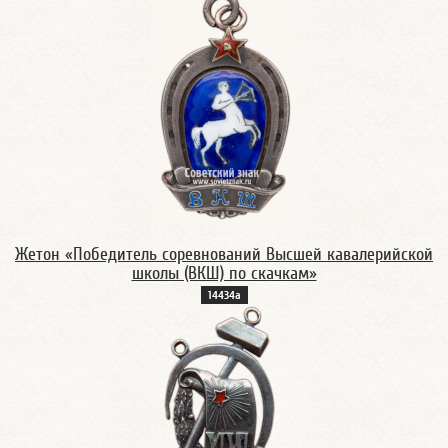
Жетон «Победитель соревнований Высшей кавалерийской
школы (ВКШ) по скачкам»
14434а