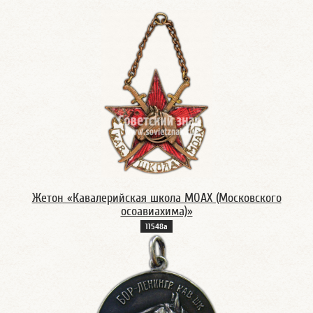
Жетон «Кавалерийская школа МОАХ (Московского
осоавиахима)»
11548а