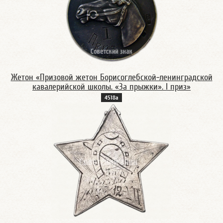
Жетон «Призовой жетон Борисоглебской-ленинградской
кавалерийской школы. «За прыжки». I приз»
4518а