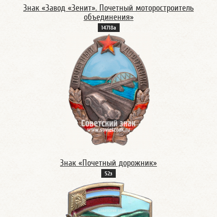
Знак «Завод «Зенит». Почетный моторостроитель
объединения»
14718а
Знак «Почетный дорожник»
52з