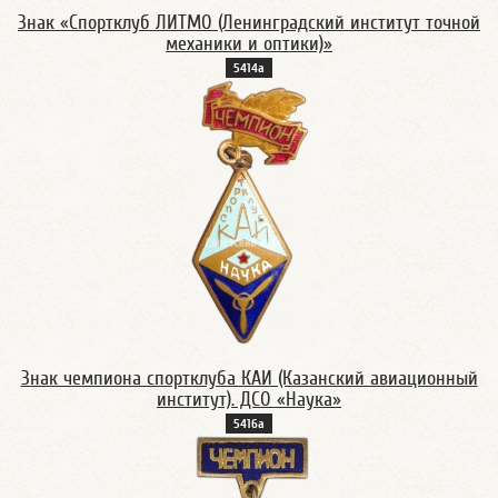
Знак «Спортклуб ЛИТМО (Ленинградский институт точной
механики и оптики)»
5414а
Знак чемпиона спортклуба КАИ (Казанский авиационный
институт). ДСО «Наука»
5416а