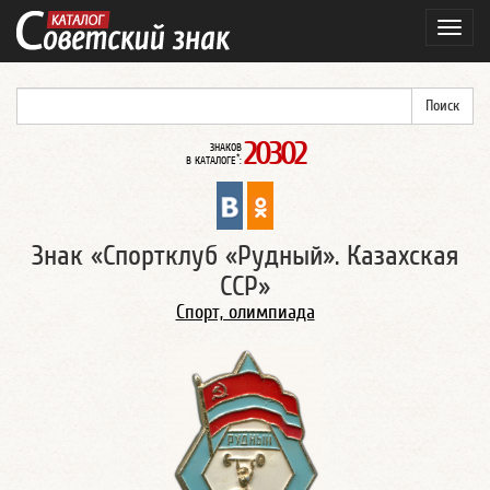
Навиг
20302
ЗНАКОВ
*
В КАТАЛОГЕ
:
Знак «Спортклуб «Рудный». Казахская
ССР»
Спорт, олимпиада