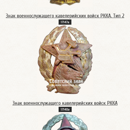
Знак военнослужащего кавелерийских войск РККА. Тип 2
17147а
Знак военнослужащего кавелерийских войск РККА
17148а