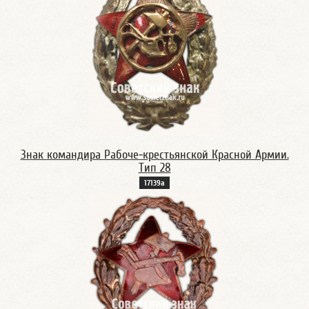
Знак командира Рабоче-крестьянской Красной Армии.
Тип 28
17139а