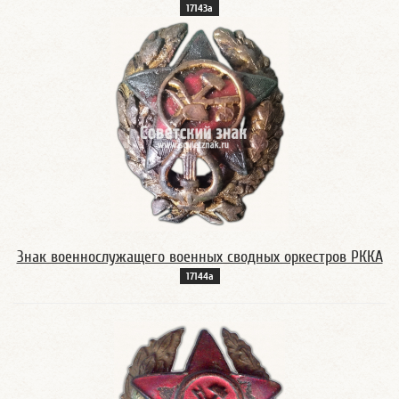
17143а
Знак военнослужащего военных сводных оркестров РККА
17144а