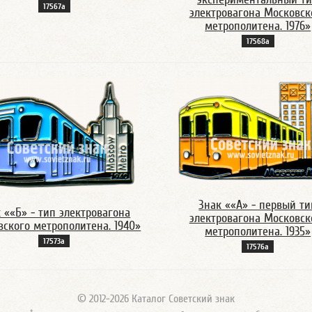
17567а
электровагона Московск
метрополитена. 1976»
17568а
Знак ««А» - первый ти
 ««Б» - тип электровагона
электровагона Московск
ского метрополитена. 1940»
метрополитена. 1935»
17573а
17576а
© 2012-2026 Каталог Советский знак
*