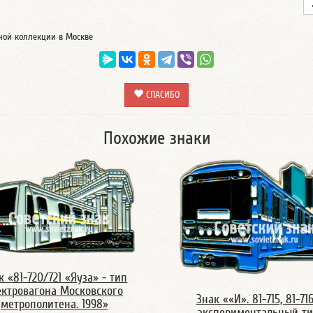
тной коллекции в Москве
СПАСИБО
Похожие знаки
к «81-720/721 «Яуза» - тип
ектровагона Московского
Знак ««И». 81-715, 81-716
метрополитена. 1998»
экспериментальный т