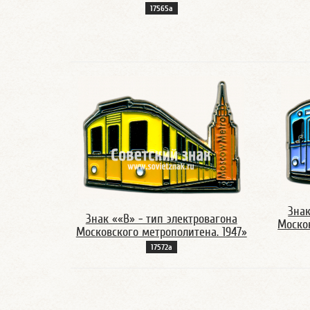
17565а
Знак
Знак ««В» - тип электровагона
Москов
Московского метрополитена. 1947»
17572а