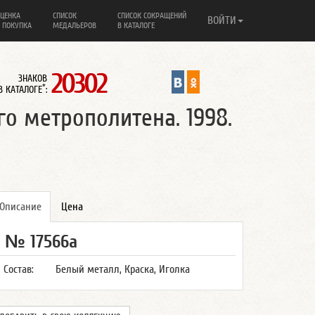
ЦЕНКА
СПИСОК
СПИСОК СОКРАЩЕНИЙ
ВОЙТИ
 ПОКУПКА
МЕДАЛЬЕРОВ
В КАТАЛОГЕ
20302
ЗНАКОВ
*
В КАТАЛОГЕ
:
го метрополитена. 1998.
Описание
Цена
№ 17566а
Состав:
Белый металл, Краска, Иголка