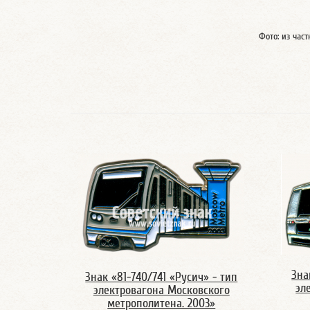
Фото: из час
Зна
Знак «81-740/741 «Русич» - тип
эл
электровагона Московского
метрополитена. 2003»