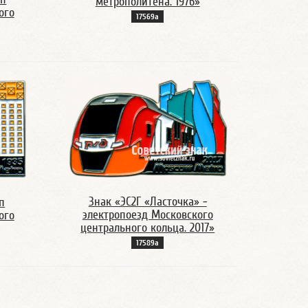
метрополитена. 1976»
ого
17569а
Знак «ЭС2Г «Ласточка» -
п
электропоезд Московского
ого
центрального кольца. 2017»
17589а