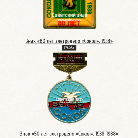
Знак «80 лет элетродепо «Сокол». 1938»
17606а
Знак «50 лет элетродепо «Сокол». 1938-1988»