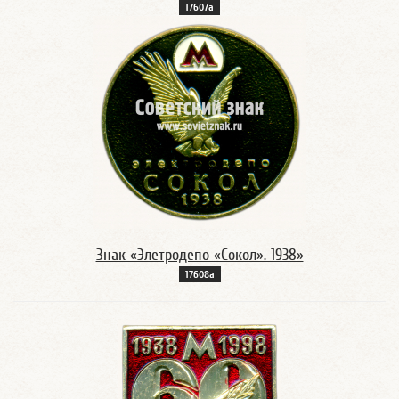
17607а
Знак «Элетродепо «Сокол». 1938»
17608а