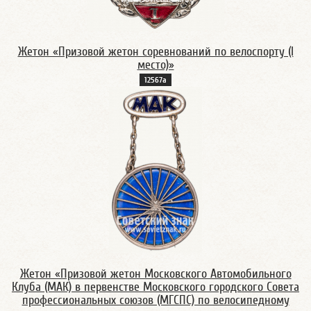
Жетон «Призовой жетон соревнований по велоспорту (I
место)»
12567а
Жетон «Призовой жетон Московского Автомобильного
Клуба (МАК) в первенстве Московского городского Совета
профессиональных союзов (МГСПС) по велосипедному