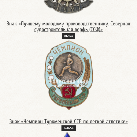
Знак «Лучшему молодому производственнику. Северная
судостроительная верфь (ССФ)»
8692а
Знак «Чемпион Туркменской ССР по легкой атлетике»
12465а