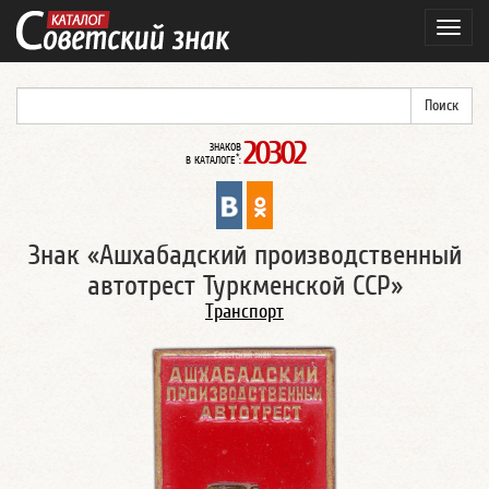
Навиг
20302
ЗНАКОВ
*
В КАТАЛОГЕ
:
Знак «Ашхабадский производственный
автотрест Туркменской ССР»
Транспорт