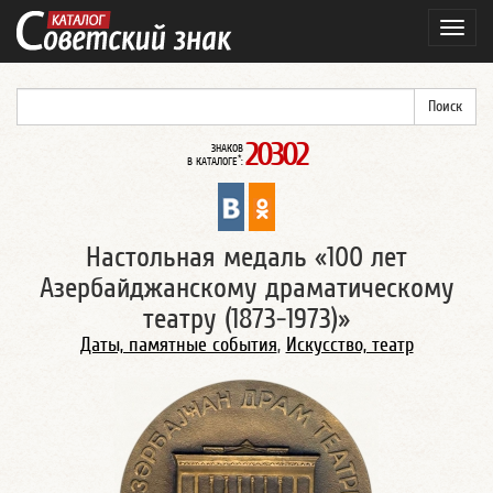
Навиг
20302
ЗНАКОВ
*
В КАТАЛОГЕ
:
Настольная медаль «100 лет
Азербайджанскому драматическому
театру (1873-1973)»
Даты, памятные события
,
Искусство, театр