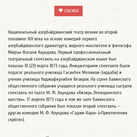
СПАСИБО
Национальный азербайджанский театр возник во второй
половине XIX века на основе комедий первого
азербайджанского драматурга, видного мыслителя и философа
Мирзы Фатали Ахундова. Первый профессиональный
театральный спектакль на азербайджанском языке был
показан 10 (23) марта 1873 года. Инициаторами спектакля были
педагог реального училища Гасанбек Меликов-Зардаби) и
ученик училища Наджафкулибек Везиров. На сцене Бакинского
общественного собрания учащиеся реального училища сыграли
спектакль по пьесе М. Ф. Ахундова «Визирь Ленкоранского
ханства». 17 апреля 1873 года в том же зале Бакинского
общественного собрания был показан второй спектакль —
другая комедия М. Ф. Ахундова «Гаджи Кара» («Приключения
скряги»).