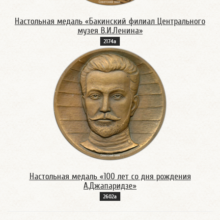
Настольная медаль «Бакинский филиал Центрального
музея В.И.Ленина»
2174а
Настольная медаль «100 лет со дня рождения
А.Джапаридзе»
2602а