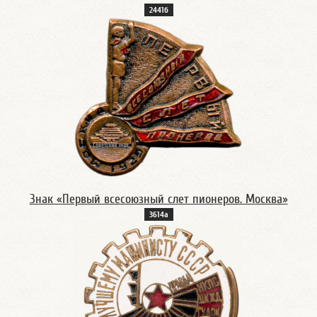
2441б
Знак «Первый всесоюзный слет пионеров. Москва»
3614а