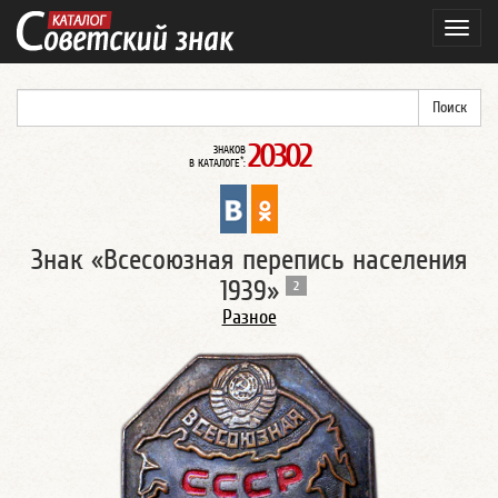
Навиг
20302
ЗНАКОВ
*
В КАТАЛОГЕ
:
Знак «Всесоюзная перепись населения
1939»
2
Разное