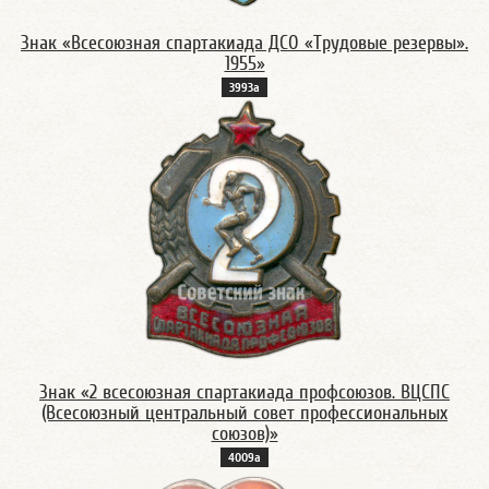
Знак «Всесоюзная спартакиада ДСО «Трудовые резервы».
1955»
3993а
Знак «2 всесоюзная спартакиада профсоюзов. ВЦСПС
(Всесоюзный центральный совет профессиональных
союзов)»
4009а