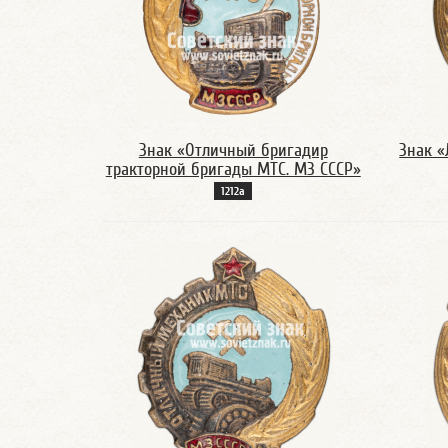
Знак «Отличный бригадир
Знак «
тракторной бригады МТС. МЗ СССР»
1212а