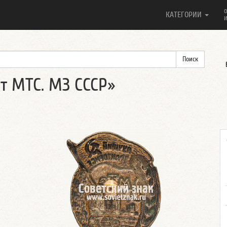
О
КАТЕГОРИИ
И
т МТС. МЗ СССР»