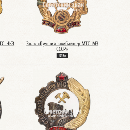
ТС. НКЗ
Знак «Лучший комбайнер МТС. МЗ
СССР»
1219а