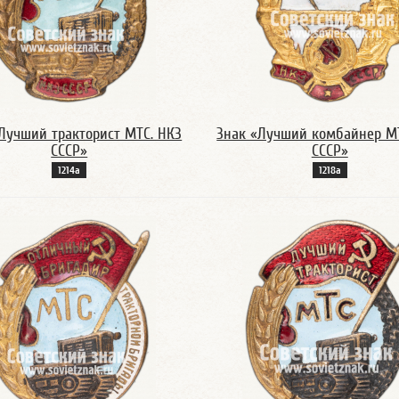
Лучший тракторист МТС. НКЗ
Знак «Лучший комбайнер М
СССР»
СССР»
1214а
1218а