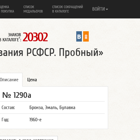
ЦЕНКА
СПИСОК
СПИСОК СОКРАЩЕНИЙ
ВОЙТИ
 ПОКУПКА
МЕДАЛЬЕРОВ
В КАТАЛОГЕ
20302
ЗНАКОВ
*
В КАТАЛОГЕ
:
вания РСФСР. Пробный»
Описание
Цена
№ 1290а
Состав:
Бронза, Эмаль, Булавка
Год:
1960-е