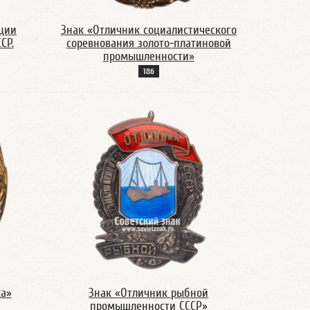
ции
Знак «Отличник социалистического
СР.
соревнования золото-платиновой
промышленности»
18б
ка»
Знак «Отличник рыбной
промышленности СССР»