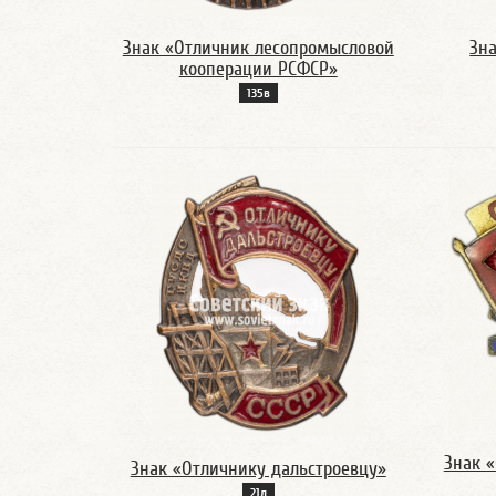
Знак «Отличник лесопромысловой
Зн
кооперации РСФСР»
135в
Знак 
Знак «Отличнику дальстроевцу»
21д