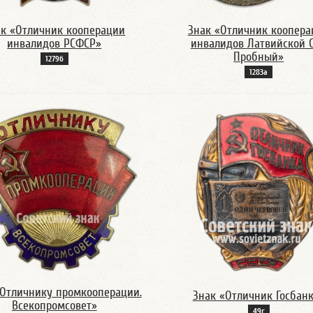
ак «Отличник кооперации
Знак «Отличник коопера
инвалидов РСФСР»
инвалидов Латвийской С
Пробный»
1279б
1283а
«Отличнику промкооперации.
Знак «Отличник Госбан
Всекопромсовет»
49г