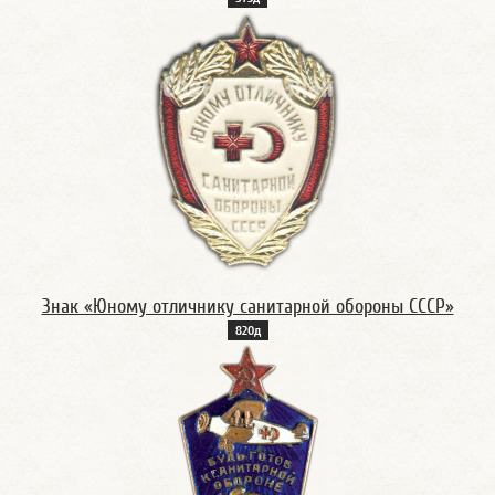
Знак «Юному отличнику санитарной обороны СССР»
820д