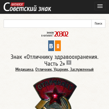
Навиг
20302
ЗНАКОВ
*
В КАТАЛОГЕ
:
Знак «Отличнику здравоохранения.
Часть 2»
9
Медицина
,
Отличник, Ударник, Заслуженный