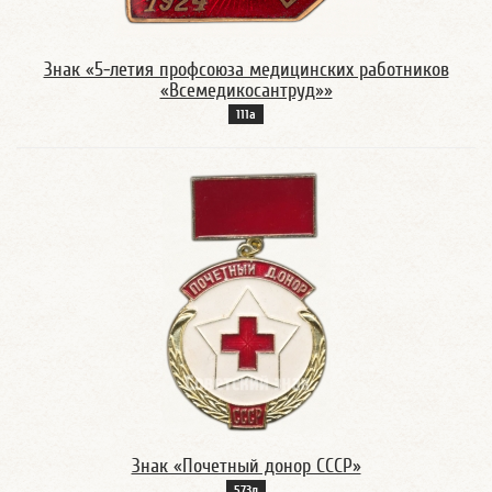
Знак «5-летия профсоюза медицинских работников
«Всемедикосантруд»»
111а
Знак «Почетный донор СССР»
573д