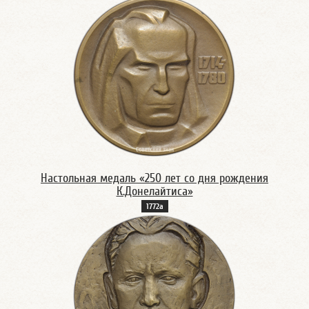
Настольная медаль «250 лет со дня рождения
К.Донелайтиса»
1772а