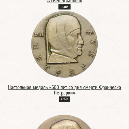
А.Г.Венецианова»
1648а
Настольная медаль «600 лет со дня смерти Франческо
Петрарки»
1732а