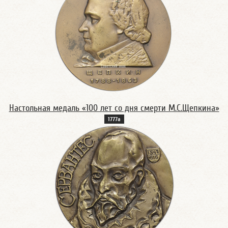
Настольная медаль «100 лет со дня смерти М.С.Щепкина»
1777а