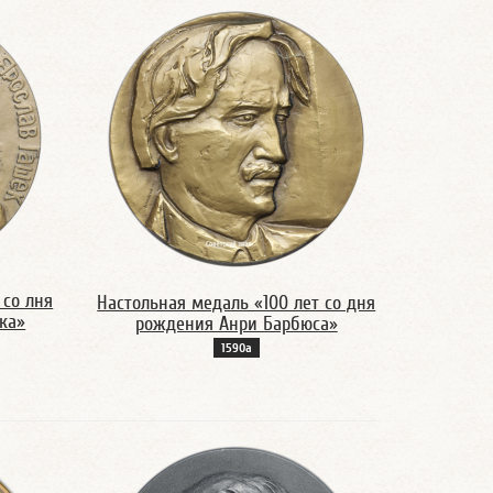
 со лня
Настольная медаль «100 лет со дня
ка»
рождения Анри Барбюса»
1590а