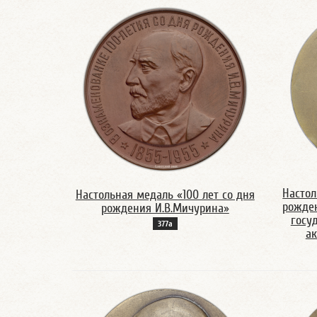
Настол
Настольная медаль «100 лет со дня
рожде
рождения И.В.Мичурина»
госу
377а
ак