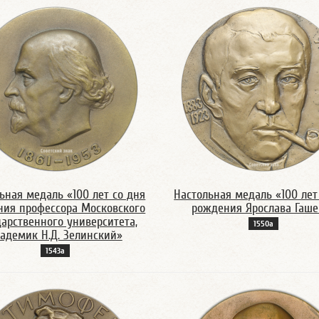
ьная медаль «100 лет со дня
Настольная медаль «100 лет
ния профессора Московского
рождения Ярослава Гаше
дарственного университета,
1550а
адемик Н.Д. Зелинский»
1543а