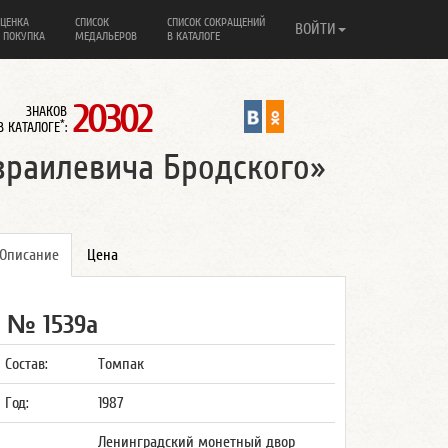
ЦЕНКА
СПИСОК
СПИСОК СОКРАЩЕНИЙ
ВОЙТИ
 ПОКУПКА
МЕДАЛЬЕРОВ
В КАТАЛОГЕ
20302
ЗНАКОВ
*
В КАТАЛОГЕ
:
зраилевича Бродского»
Описание
Цена
№ 1539а
Состав:
Томпак
Год:
1987
Ленинградский монетный двор