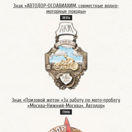
Знак «АВТОДОР-ОСОАВИАХИМ, совместные водно-
моторные походы»
3937а
Знак «Призовой жетон «За работу по мото-пробегу
«Москва-Нижний-Москва». Автодор»
7781б