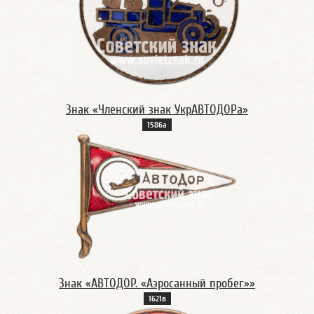
Знак «Членский знак УкрАВТОДОРа»
1586а
Знак «АВТОДОР. «Аэросанный пробег»»
1621в