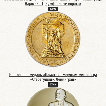
Нарвские Триумфальные ворота»
2209б
Настольная медаль «Памятник морякам миноносца
«Стерегущий». Ленинград»
2216а