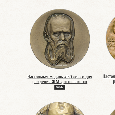
Настол
Настольная медаль «150 лет со дня
рождения Ф.М. Достоевского»
1644а