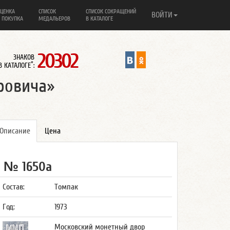
ЦЕНКА
СПИСОК
СПИСОК СОКРАЩЕНИЙ
ВОЙТИ
 ПОКУПКА
МЕДАЛЬЕРОВ
В КАТАЛОГЕ
20302
ЗНАКОВ
*
В КАТАЛОГЕ
:
оровича»
Описание
Цена
№ 1650а
Состав:
Томпак
Год:
1973
Московский монетный двор