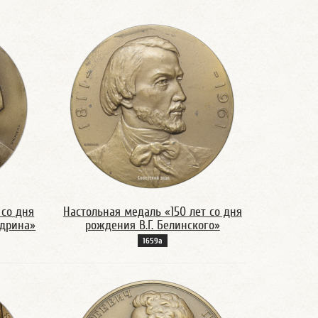
 со дня
Настольная медаль «150 лет со дня
едрина»
рождения В.Г. Белинского»
1659а