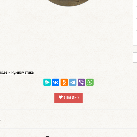
ns.ee - Нумизматика
СПАСИБО
.