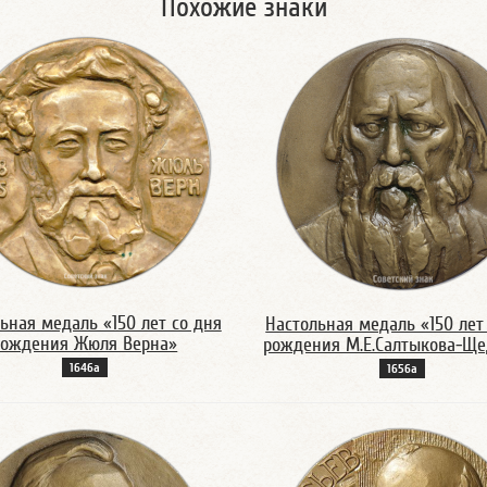
Похожие знаки
ьная медаль «150 лет со дня
Настольная медаль «150 лет
рождения Жюля Верна»
рождения М.Е.Салтыкова-Щ
1646а
1656а