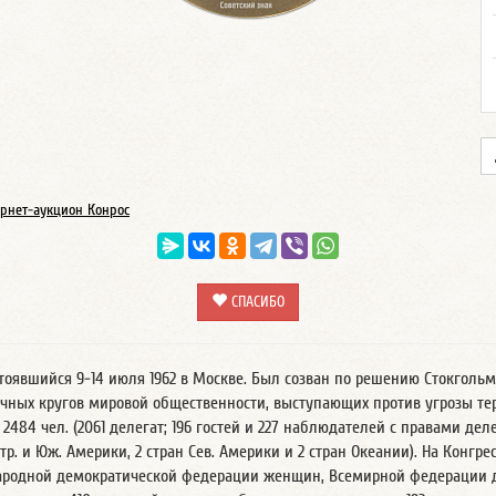
рнет-аукцион Конрос
СПАСИБО
шийся 9-14 июля 1962 в Москве. Был созван по решению Стокгольмской
чных кругов мировой общественности, выступающих против угрозы те
484 чел. (2061 делегат; 196 гостей и 227 наблюдателей с правами делег
нтр. и Юж. Америки, 2 стран Сев. Америки и 2 стран Океании). На Конгр
родной демократической федерации женщин, Всемирной федерации де