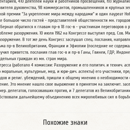
ментариев, 410 деятелей науки и работников просвещения, 193 журналис
ставителя духовенства, 98 коммерсантов, промышленников и крупных зе
ой премии "За укрепление мира между народами" и один лауреат Ноб
е большое число гостей - представителей общественности мн. городов 
 Бернал обратился к главам пр-в 18 гос-в - участникам переговоров о 
облеме разоружения. 10 июля 1962 на Конгрессе выступил пред. Сов. Ми
азоружение. В тот же день Конгресс заслушал спец. послания, направл
ьма пр-в Великобритании, Франции и Эфиопии (последние не содержали
чил приветств. послания глав гос-в и пр-в Ганы, Гвинеи, ГДР, Индонез
дельных граждан из мн. стран мира.
гресса (работало 4 комиссии: Разоружение и его политич. и технич. ас
о моральные, культурные, мед. и юри-дич. аспекты) его участники, п
дов и религ. убеждений, пришли к общему мнению о необходимости 
ение. Это мнение нашло свое выражение в принятом на заключит. засе
мер. делегатов, голосовавших против, и 7 делегатов из Великобритани
собствовали дальнейшему объединению всех миролюбивых сил в борьб
Похожие знаки