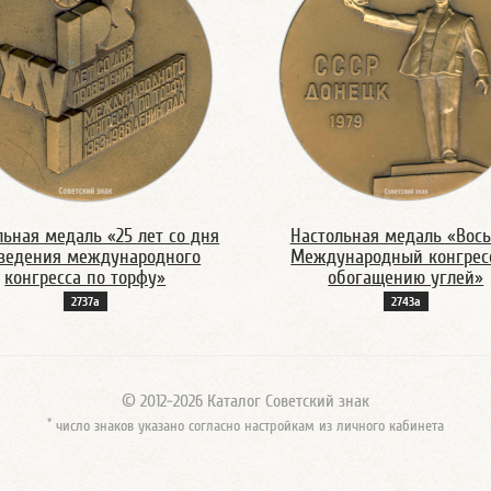
льная медаль «25 лет со дня
Настольная медаль «Вос
ведения международного
Международный конгрес
конгресса по торфу»
обогащению углей»
2737а
2743а
© 2012-2026 Каталог Советский знак
*
число знаков указано согласно настройкам из личного кабинета