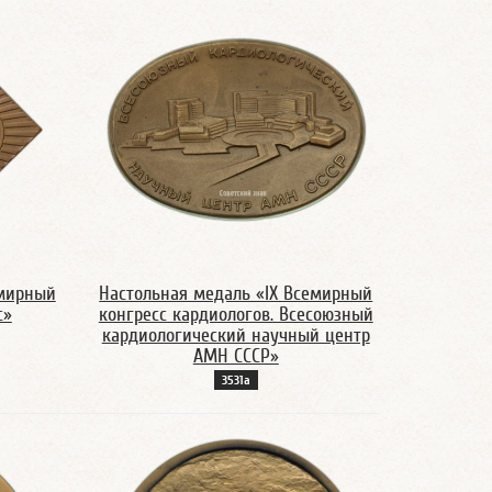
емирный
Настольная медаль «IX Всемирный
с»
конгресс кардиологов. Всесоюзный
кардиологический научный центр
АМН СССР»
3531а