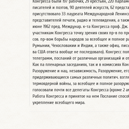
Конгресса были 197 рабочих, 29 крестьян, 220 парла
писателей и поэтов, 90 деятелей искусств, 62 пред
присутствовало 33 лауреата Международной Ленинск
представителей печати, радио и телевидения, а такж
июне 1962 пред. Междунар. к-та Конгресса проф. Дж.
участникам Конгресса точку зрения своих пр-в по пр
сов. пр-вом борьбы народов за всеобщее и полное р
Румынии, Чехословакии и Индии, а также офиц. пис
ва США ответа вообще не последовало). Конгресс полу
телеграмм, посланий от различных организаций и от
Как па пленарных заседаниях, так и в комиссиях Кон
Разоружение и нац. независимость, Разоружение, ег
придерживающиеся самых различных политич. взгля
термоядерной войны, за всеобщее и полное разоруж
голосовали почти все делегаты Конгресса (кроме 2 а
Работа Конгресса и принятое на нем Послание спо
укрепление всеобщего мира.