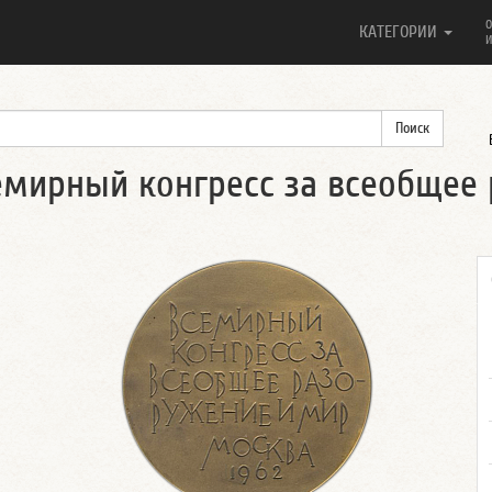
О
КАТЕГОРИИ
И
емирный конгресс за всеобщее