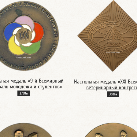
ьная медаль «9-й Всемирный
Настольная медаль «XXI Вс
валь молодежи и студентов»
ветеринарный конгрес
2738а
3031а