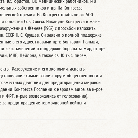
та, 165 юристов, 130 медицинских работников, 148
мельных собственников и др. На Конгрессе
елевской премии. На Конгресс прибыло ок. 500
и областей Сов. Союза. Накануне Конгресса в мае -
разоружении в Женеве (1962) с просьбой изложить
н. СССР Н. С. Хрущев. Он заявил о полной поддержке
енные в его адрес главами пр-в Болгарии, Польши,
 к.-л. заявлений о поддержке борьбы за мир; от пр-
ии, МНР, Цейлона, а также св. 10 тыс. писем,
пекты, Разоружение и его экономич. аспекты,
редставлявшие самые различ. круги общественности и
совместных действий для предотвращения мировой
дании Конгресса Послании к народам мира, за к-рое
и и ФРГ, к-рые воздержались от голосования).
е за предотвращение термоядерной войны и