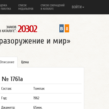
ЦЕНКА
СПИСОК
СПИСОК СОКРАЩЕНИЙ
ВОЙТИ
 ПОКУПКА
МЕДАЛЬЕРОВ
В КАТАЛОГЕ
20302
ЗНАКОВ
*
В КАТАЛОГЕ
:
 разоружение и мир»
Описание
Цена
№ 1761а
Состав:
Томпак
Год:
1962
Диаметр:
65мм.