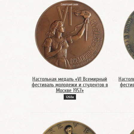
Настольная медаль «VI Всемирный
Настол
фестиваль молодежи и студентов в
фести
Москве 1957»
1268а