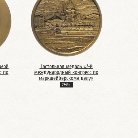
ьмой
Настольная медаль «7-й
с по
международный конгресс по
маркшейберскому делу»
2749а