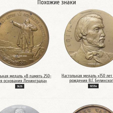
Похожие знаки
Настольная медаль «150 лет
ьная медаль «В память 250-
рождения В.Г. Белинско
ия основания Ленинграда»
1659а
362б