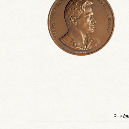
Фото:
Аук