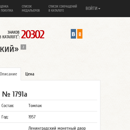
ЦЕНКА
СПИСОК
СПИСОК СОКРАЩЕНИЙ
ВОЙТИ
 ПОКУПКА
МЕДАЛЬЕРОВ
В КАТАЛОГЕ
20302
ЗНАКОВ
*
В КАТАЛОГЕ
:
кий»
2
Описание
Цена
№ 1791а
Состав:
Томпак
Год:
1957
Ленинградский монетный двор