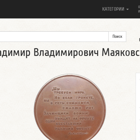
О
КАТЕГОРИИ
И
ладимир Владимирович Маяковс