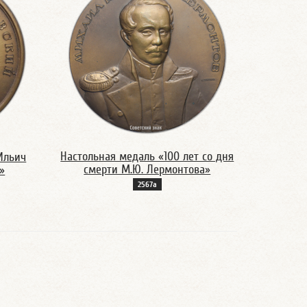
Настольная медаль «100 лет со дня
Ильич
смерти М.Ю. Лермонтова»
»
2567а