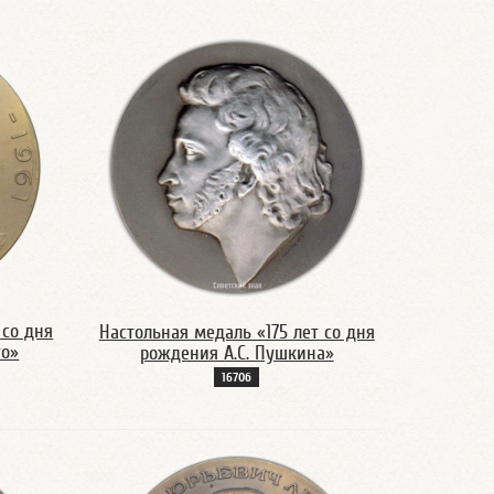
 со дня
Настольная медаль «175 лет со дня
го»
рождения А.С. Пушкина»
1670б