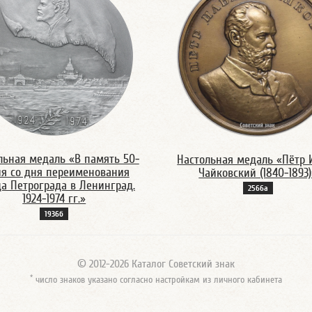
льная медаль «В память 50-
Настольная медаль «Пётр 
ия со дня переименования
Чайковский (1840-1893)
да Петрограда в Ленинград.
2566а
1924-1974 гг.»
1936б
© 2012-2026 Каталог Советский знак
*
число знаков указано согласно настройкам из личного кабинета