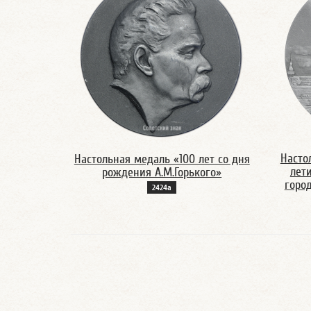
Насто
Настольная медаль «100 лет со дня
лет
рождения А.М.Горького»
горо
2424а