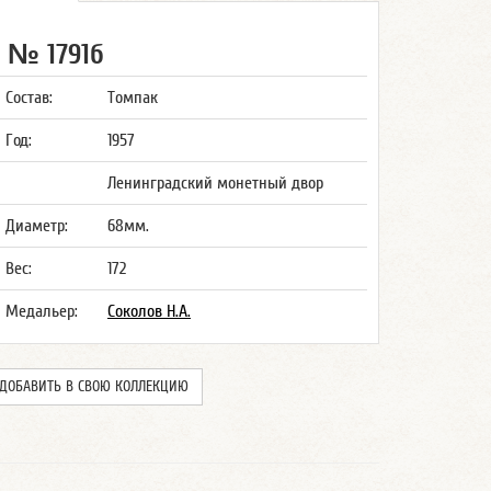
№ 1791б
Состав:
Томпак
Год:
1957
Ленинградский монетный двор
Диаметр:
68мм.
Вес:
172
Медальер:
Соколов Н.А.
ДОБАВИТЬ В СВОЮ КОЛЛЕКЦИЮ