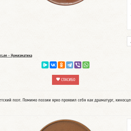
ns.ee - Нумизматика
СПАСИБО
кий поэт. Помимо поэзии ярко проявил себя как драматург, киносцен