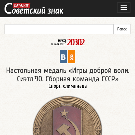
Навиг
20302
ЗНАКОВ
*
В КАТАЛОГЕ
:
Настольная медаль «Игры доброй воли.
Сиэтл’90. Сборная команда СССР»
Спорт, олимпиада