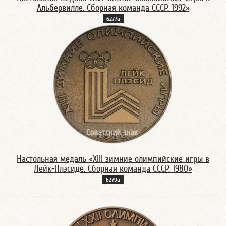
Альбервилле. Сборная команда СССР. 1992»
6277а
Настольная медаль «XIII зимние олимпийские игры в
Лейк-Плэсиде. Сборная команда СССР. 1980»
6279а