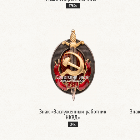
4760а
Знак «Заслуженный работник
Зна
НКВД»
34к