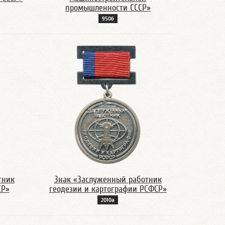
промышленности СССР»
950б
тник
Знак «Заслуженный работник
СР»
геодезии и картографии РСФСР»
2010а