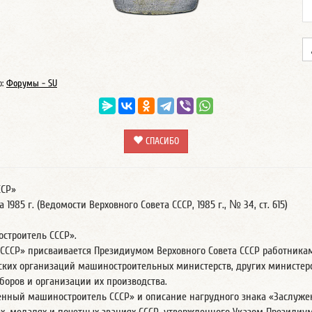
о:
Форумы - SU
СПАСИБО
ССР»
1985 г. (Ведомости Верховного Совета СССР, 1985 г., № 34, ст. 615)
остроитель СССР».
 СССР» присваивается Президиумом Верховного Совета СССР работника
ских организаций машиностроительных министерств, других министер
боров и организации их производства.
женный машиностроитель СССР» и описание нагрудного знака «Заслуж