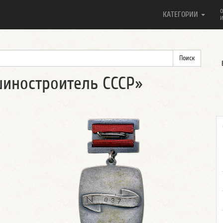
О
КАТЕГОРИИ
И
иностроитель СССР»