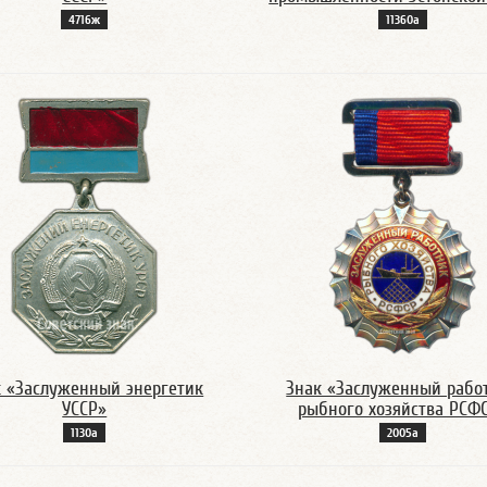
4716ж
11360а
к «Заслуженный энергетик
Знак «Заслуженный рабо
УССР»
рыбного хозяйства РСФ
1130а
2005а