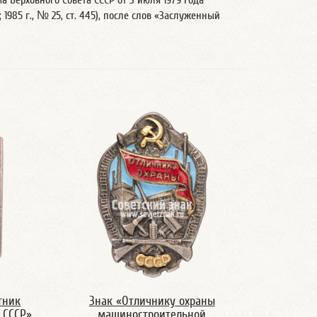
 Верховного Совета СССР от 3 июля 1979 года
69; 1985 г., № 25, ст. 445), после слов «Заслуженный
тник
Знак «Отличнику охраны
 СССР»
машиностроительной