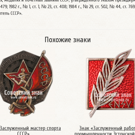
х, медалях и почетных званиях СССР, утвержденного Указом Президиума
79; 1982 г., № 1, ст. 1, № 23, ст. 408; 1984 г., № 29, ст. 502, № 44, ст. 7
тель СССР».
Похожие знаки
«Заслуженный мастер спорта
Знак «Заслуженный рабо
СССР»
промышленности Эстонской