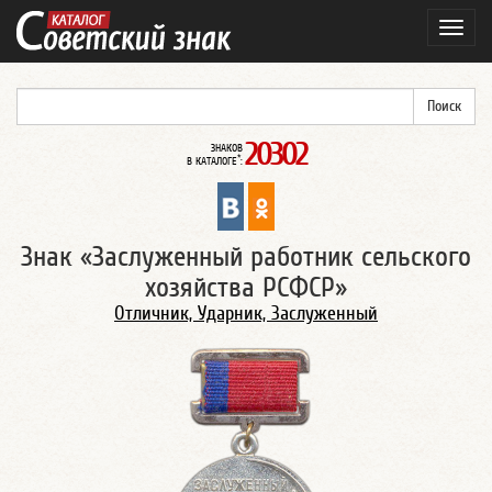
Навиг
20302
ЗНАКОВ
*
В КАТАЛОГЕ
:
Знак «Заслуженный работник сельского
хозяйства РСФСР»
Отличник, Ударник, Заслуженный