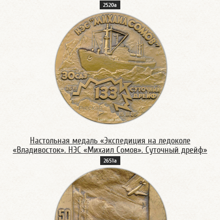
2520а
Настольная медаль «Экспедиция на ледоколе
«Владивосток». НЭС «Михаил Сомов». Суточный дрейф»
2651а