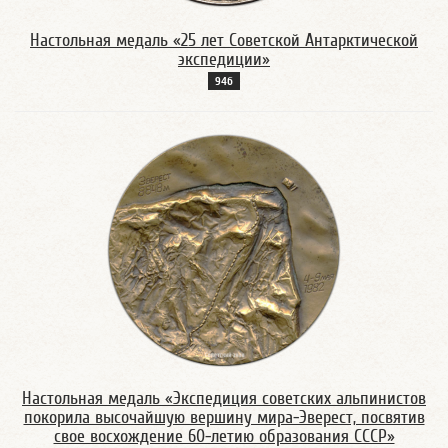
Настольная медаль «25 лет Советской Антарктической
экспедиции»
94б
Настольная медаль «Экспедиция советских альпинистов
покорила высочайшую вершину мира-Эверест, посвятив
свое восхождение 60-летию образования СССР»