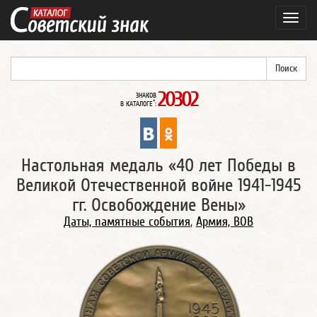
Навиг
20302
ЗНАКОВ
*
В КАТАЛОГЕ
:
Настольная медаль «40 лет Победы в
Великой Отечественной войне 1941-1945
гг. Освобождение Вены»
Даты, памятные события
,
Армия, ВОВ