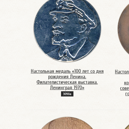
Настольная медаль «100 лет со дня
Настол
рождения Ленина.
Филателистическая выставка.
ко
Ленинград 1970»
сове
г
3098а