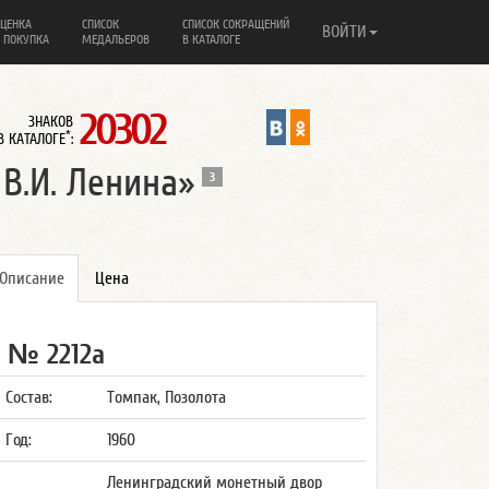
ЦЕНКА
СПИСОК
СПИСОК СОКРАЩЕНИЙ
ВОЙТИ
 ПОКУПКА
МЕДАЛЬЕРОВ
В КАТАЛОГЕ
20302
ЗНАКОВ
*
В КАТАЛОГЕ
:
В.И. Ленина»
3
Описание
Цена
№ 2212а
Состав:
Томпак, Позолота
Год:
1960
Ленинградский монетный двор