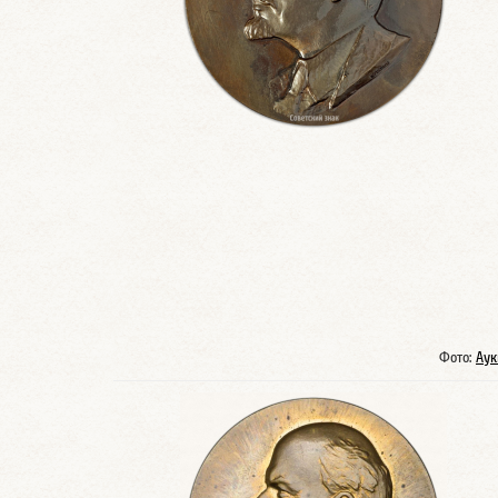
Фото:
Аук