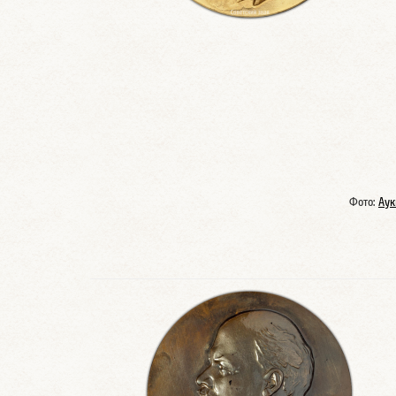
Фото:
Аук