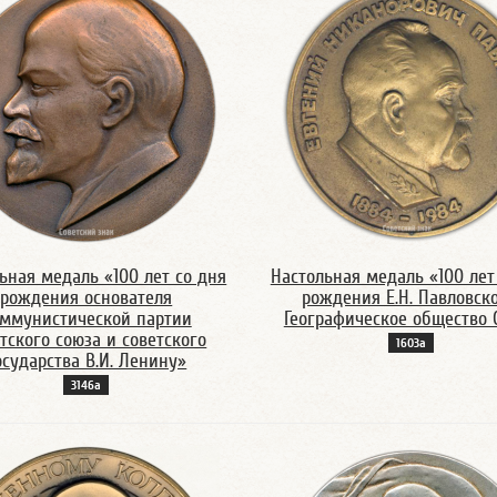
ьная медаль «100 лет со дня
Настольная медаль «100 лет
рождения основателя
рождения Е.Н. Павловско
ммунистической партии
Географическое общество 
тского союза и советского
1603а
осударства В.И. Ленину»
3146а