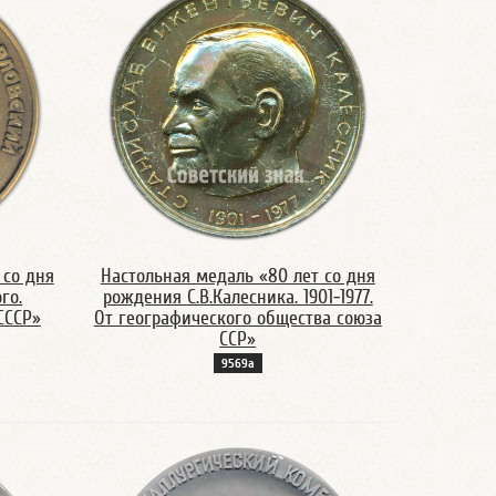
 со дня
Настольная медаль «80 лет со дня
го.
рождения С.В.Калесника. 1901-1977.
СССР»
От географического общества союза
ССР»
9569а