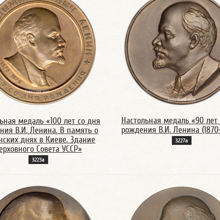
Настольная медаль «90 лет 
ьная медаль «100 лет со дня
рождения В.И. Ленина (1870
ния В.И. Ленина. В память о
нских днях в Киеве. Здание
3227а
ерховного Совета УССР»
3223а