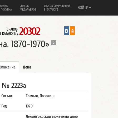
ЦЕНКА
СПИСОК
СПИСОК СОКРАЩЕНИЙ
ВОЙТИ
 ПОКУПКА
МЕДАЛЬЕРОВ
В КАТАЛОГЕ
20302
ЗНАКОВ
*
В КАТАЛОГЕ
:
а. 1870-1970»
2
Описание
Цена
№ 2223а
Состав:
Томпак, Позолота
Год:
1970
Ленинградский монетный двор