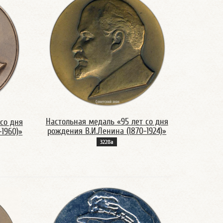
Настольная медаль «95 лет со дня
со дня
рождения В.И.Ленина (1870-1924)»
-1960)»
3228а