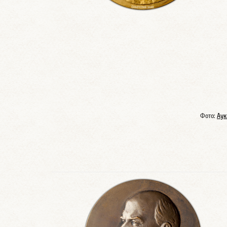
Фото:
Аук