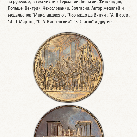
за рубежом, в том числе в Германии, Бельгии, Финляндии,
Польше, Венгрии, Чехословакии, Болгарии. Автор медалей и
медальонов “Микеланджело”, “Леонардо да Винчи”, “А. Дюрер”,
“И. П. Мартос”, “О. А. Кипренский”, “В. Стасов” и другие.