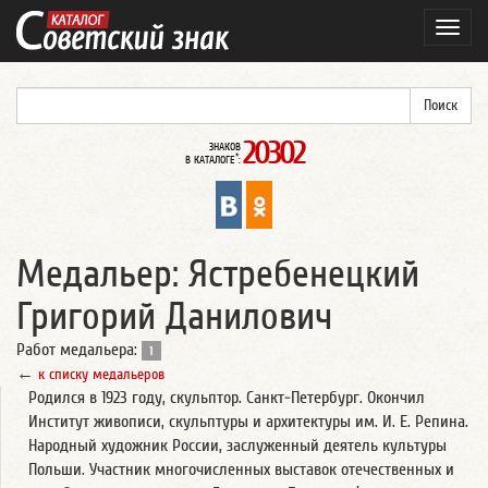
Навиг
20302
ЗНАКОВ
*
В КАТАЛОГЕ
:
Медальер: Ястребенецкий
Григорий Данилович
Работ медальера:
1
←
к списку медальеров
Родился в 1923 году, скульптор. Санкт-Петербург. Окончил
Институт живописи, скульптуры и архитектуры им. И. Е. Репина.
Народный художник России, заслуженный деятель культуры
Польши. Участник многочисленных выставок отечественных и