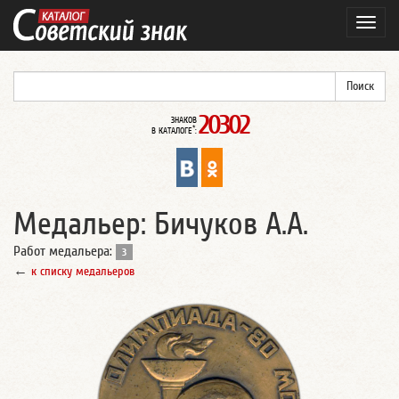
Навиг
20302
ЗНАКОВ
*
В КАТАЛОГЕ
:
Медальер: Бичуков А.А.
Работ медальера:
3
←
к списку медальеров