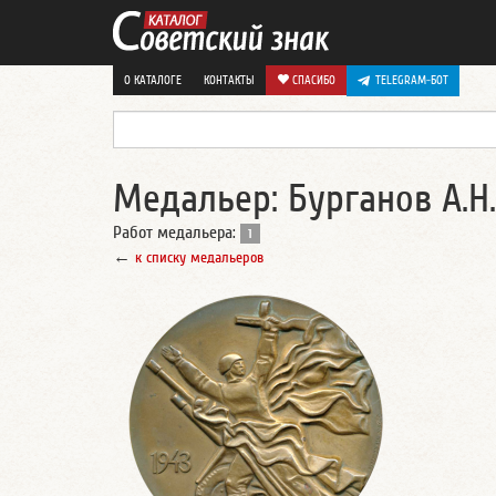
О КАТАЛОГЕ
КОНТАКТЫ
СПАСИБО
TELEGRAM-БОТ
Медальер: Бурганов А.Н.
Работ медальера:
1
←
к списку медальеров