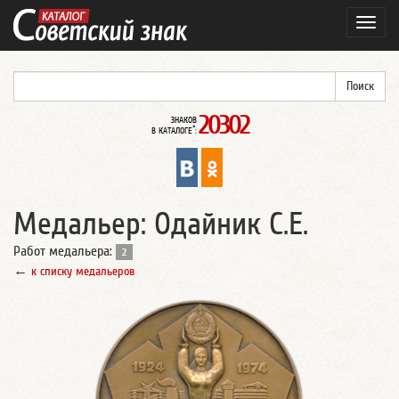
Навиг
20302
ЗНАКОВ
*
В КАТАЛОГЕ
:
Медальер: Одайник С.Е.
Работ медальера:
2
←
к списку медальеров