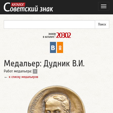
Навиг
20302
ЗНАКОВ
*
В КАТАЛОГЕ
:
Медальер: Дудник В.И.
Работ медальера:
1
←
к списку медальеров