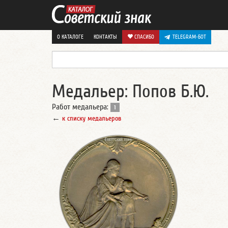
О КАТАЛОГЕ
КОНТАКТЫ
СПАСИБО
TELEGRAM-БОТ
Медальер: Попов Б.Ю.
Работ медальера:
1
←
к списку медальеров