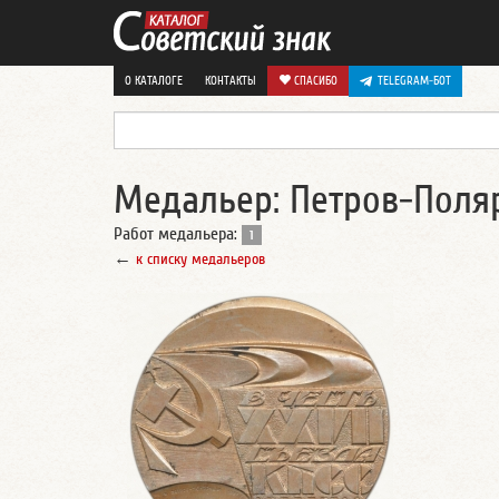
О КАТАЛОГЕ
КОНТАКТЫ
СПАСИБО
TELEGRAM-БОТ
Медальер: Петров-Поля
Работ медальера:
1
←
к списку медальеров