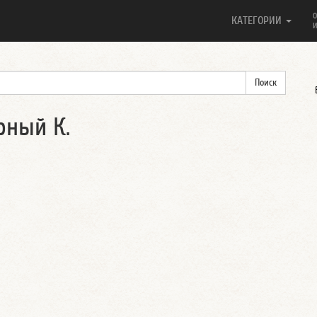
О
КАТЕГОРИИ
И
рный К.