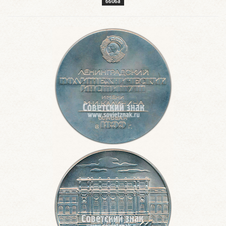
6606а