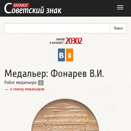
Навиг
20302
ЗНАКОВ
*
В КАТАЛОГЕ
:
Медальер: Фонарев В.И.
Работ медальера:
2
←
к списку медальеров