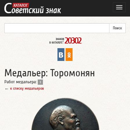
Навиг
20302
ЗНАКОВ
*
В КАТАЛОГЕ
:
Медальер: Торомонян
Работ медальера:
1
←
к списку медальеров