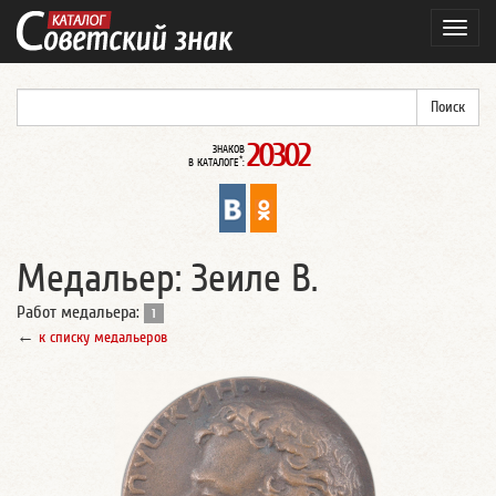
Навиг
20302
ЗНАКОВ
*
В КАТАЛОГЕ
:
Медальер: Зеиле В.
Работ медальера:
1
←
к списку медальеров