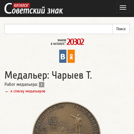
Навиг
20302
ЗНАКОВ
*
В КАТАЛОГЕ
:
Медальер: Чарыев Т.
Работ медальера:
1
←
к списку медальеров