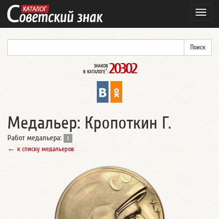
Навиг
20302
ЗНАКОВ
*
В КАТАЛОГЕ
:
Медальер: Кропоткин Г.
Работ медальера:
1
←
к списку медальеров