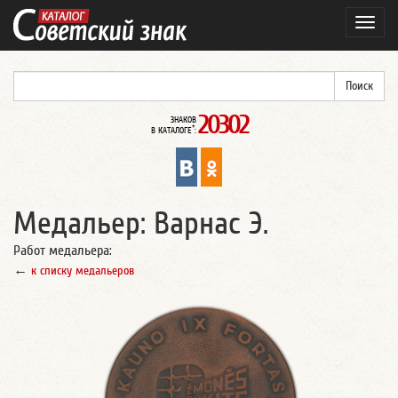
Навиг
20302
ЗНАКОВ
*
В КАТАЛОГЕ
:
Медальер: Варнас Э.
Работ медальера:
←
к списку медальеров