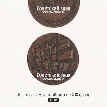
Настольная медаль «Каунасский IХ форт»
16741а