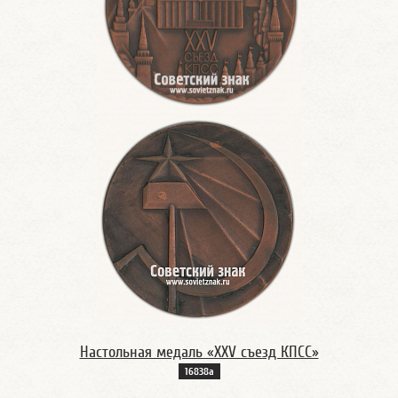
Настольная медаль «ХХV съезд КПСС»
16838а