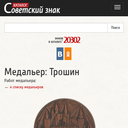
Навиг
20302
ЗНАКОВ
*
В КАТАЛОГЕ
:
Медальер: Трошин
Работ медальера:
←
к списку медальеров