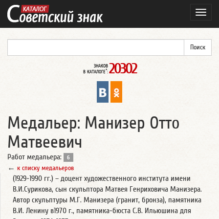
Навиг
20302
ЗНАКОВ
*
В КАТАЛОГЕ
:
Медальер: Манизер Отто
Матвеевич
Работ медальера:
6
←
к списку медальеров
(1929-1990 гг.) – доцент художественного института имени
В.И.Сурикова, сын скульптора Матвея Генриховича Манизера.
Автор скульптуры М.Г. Манизера (гранит, бронза), памятника
В.И. Ленину в1970 г., памятника-бюста С.В. Ильюшина для