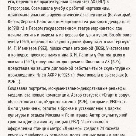
его, перешла на архитектурный факультет АХ (1917) в
Петрограде. Совмещала учебу с работой чертежницы,
принимала участие в археологических экспедициях (Бахчисарай,
Керчь, Херсон). Работала помощницей театрального декоратора
(с 1918 г.) в Первом государственном театре марионеток, где
начала лепить и вырезать из дерева фигурки кукол. Возобновив
учебу (1921), перешла на скульптурный факультет в мастерскую
М. Г. Манизера (1922), позже стала его женой (1926). Участвовала
в конкурсе проектов памятника В. И. Ленину у Финляндского
вокзала (1924), получила пятую премию. Окончила АХ (1925),
представив на защите дипломной работы четыре скульптурных
произведения. Член АХРР (с 1925 г.). Участвовала в выставках (с
1926 г.).
Создавала портреты, монументально-декоративные рельефы,
медали, станковые композиции. Автор статуэток «Старт в воду»,
«Баскетболистка», «Ядротолкатель» (1926), которые в 1930-х гг.
были увеличены, отлиты в бронзе и установлены в парках
культуры и отдыха Москвы и Ленинграда. Автор скульптурной
группы «Две физкультурницы» (1937). Участвовала в
оформлении станции метро «Динамо», создала 24 сюжета
круглых фарфоровых рельефов, посвященных разным видам