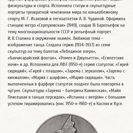
физкультуры и спорта. Исполнила статуи и скульптурные
портреты трехкратной чемпионки мира по конькобежному
спорту М. Г. Исаковой и легкоатлетки А. В. Чудиной. Оформила
станцию метро «Серпуховская» (1949), создав 16 барельефов на
тему многонациональности СССР и рельефный портрет
И. В. Сталина в окружении знамен. Любимая тема –
изображение танца. Создала серию (1934–1937) из семи
скульптур на тему балетов «Лебединое озеро»,
«Бахчисарайский фонтан», «Ромео и Джульетта», «Египетские
ночи» и др. Исполнила для ЛФЗ (1950-е) серию статуэток: «Гирей
сидящий», «Гирей с плащом», «Зарема с зеркалом», «Зарема с
кинжалом», «Мария с шарфом», «Мария сидящая». Часть
выполненных в фарфоре статуэток позднее была повторена в
чугуне. Скульптуры «Зарема – балерина Каминская», «Майя
Плисецкая в танцах персидок», «Испанка с веером» с большим
успехом тиражировались (кон. 1950-х–1980-е) в Каслях и Кусе.