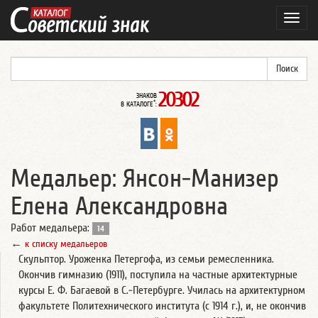
Навиг
20302
ЗНАКОВ
*
В КАТАЛОГЕ
:
Медальер: Янсон-Манизер
Елена Александровна
Работ медальера:
14
←
к списку медальеров
Скульптор. Уроженка Петергофа, из семьи ремесленника.
Окончив гимназию (1911), поступила на частные архитектурные
курсы Е. Ф. Багаевой в С.-Петербурге. Училась на архитектурном
факультете Политехнического института (с 1914 г.), и, не окончив